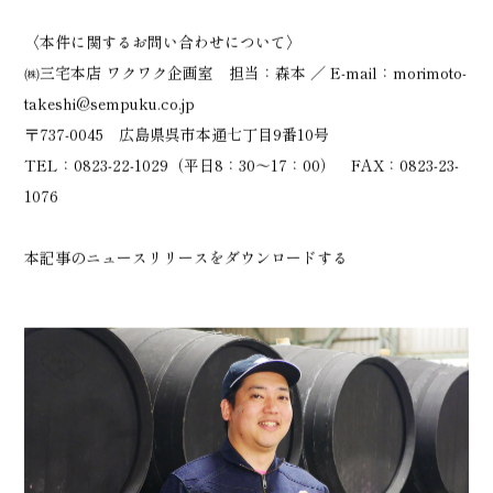
〈本件に関するお問い合わせについて〉
㈱三宅本店 ワクワク企画室 担当：森本 ／ E-mail：morimoto-
takeshi@sempuku.co.jp
〒737-0045 広島県呉市本通七丁目9番10号
TEL：0823-22-1029（平日8：30～17：00） FAX：0823-23-
1076
本記事のニュースリリースをダウンロードする