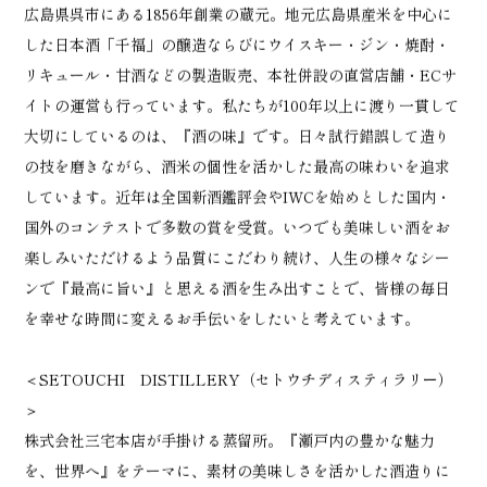
広島県呉市にある1856年創業の蔵元。地元広島県産米を中心に
した日本酒「千福」の醸造ならびにウイスキー・ジン・焼酎・
リキュール・甘酒などの製造販売、本社併設の直営店舗・ECサ
イトの運営も行っています。私たちが100年以上に渡り一貫して
大切にしているのは、『酒の味』です。日々試行錯誤して造り
の技を磨きながら、酒米の個性を活かした最高の味わいを追求
しています。近年は全国新酒鑑評会やIWCを始めとした国内・
国外のコンテストで多数の賞を受賞。いつでも美味しい酒をお
楽しみいただけるよう品質にこだわり続け、人生の様々なシー
ンで『最高に旨い』と思える酒を生み出すことで、皆様の毎日
を幸せな時間に変えるお手伝いをしたいと考えています。
＜SETOUCHI DISTILLERY（セトウチディスティラリー）
＞
株式会社三宅本店が手掛ける蒸留所。『瀬戸内の豊かな魅力
を、世界へ』をテーマに、素材の美味しさを活かした酒造りに