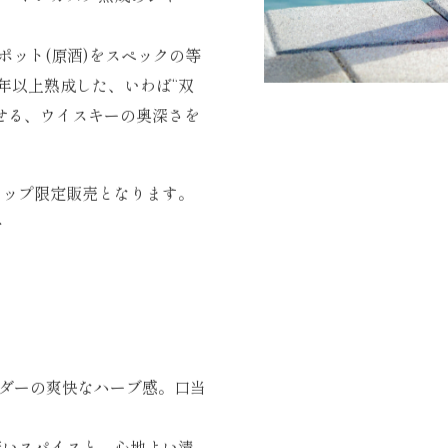
バーボンカスク熟成のジャパ
ーポット(原酒)をスペックの等
で3年以上熟成した、いわば“双
せる、ウイスキーの奥深さを
ョップ限定販売となります。
ト
ンダーの爽快なハーブ感。口当