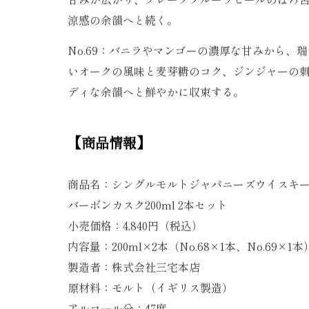
甘みが広がり、グレープフルーツピールのほろ
涼感の余韻へと続く。
No.69：バニラやマンゴーの濃厚な甘みから、
いオークの風味と麦芽糖のコク、ジンジャーの
ディな余韻へと鮮やかに収束する。
【商品情報】
商品名：シングルモルトジャパニーズウイスキ
バーボンカスク200ml 2本セット
小売価格：4,840円（税込）
内容量：200ml×2本（No.68×1本、No.69×1本
製造者：株式会社三宅本店
原材料：モルト（イギリス製造）