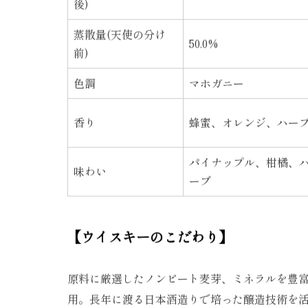
47.0%
後)
蒸散量(天使の分け
50.0%
前)
色調
マホガニー
香り
蜂蜜、オレンジ、ハー
パイナップル、柑橘、
味わい
ーブ
【ウイスキーのこだわり】
原料に厳選したノンピート麦芽、ミネラルを豊
用。長年に渡る日本酒造りで培った醸造技術を