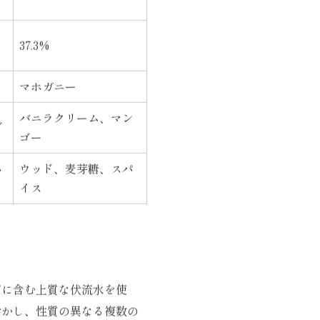
47.0%
37.3%
マホガニー
バニラクリーム、マン
ブ
ゴー
ハ
ウッド、麦芽糖、スパ
イス
富に含む上質な伏流水を使
活かし、性質の異なる複数の