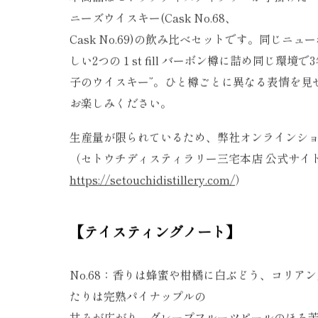
本商品はセトウチディスティラリーが手掛けた
ニーズウイスキー(Cask No.68、
Cask No.69)の飲み比べセットです。同じニュ
しい2つの１st fill バーボン樽に詰め同じ環境
子のウイスキー”。ひと樽ごとに異なる表情を見
お楽しみください。
生産量が限られているため、弊社オンラインシ
（セトウチディスティラリー三宅本店 公式サイ
https://setouchidistillery.com/
）
【テイスティングノート】
No.68：香りは蜂蜜や柑橘に白ぶどう、コリア
たりは完熟パイナップルの