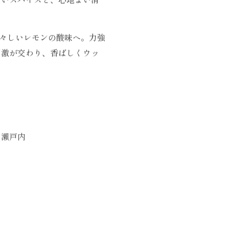
苦いスパイスと、心地よい清
瑞々しいレモンの酸味へ。力強
刺激が交わり、香ばしくウッ
ー瀬戸内
）