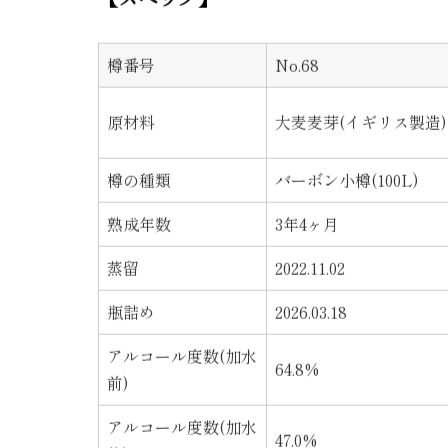
【スペック】
樽番号
No.68
原材料
大麦麦芽(イギリス製造)
樽の種類
バーボン小樽(100L)
熟成年数
3年4ヶ月
蒸留
2022.11.02
瓶詰め
2026.03.18
アルコール度数(加水
64.8%
前)
アルコール度数(加水