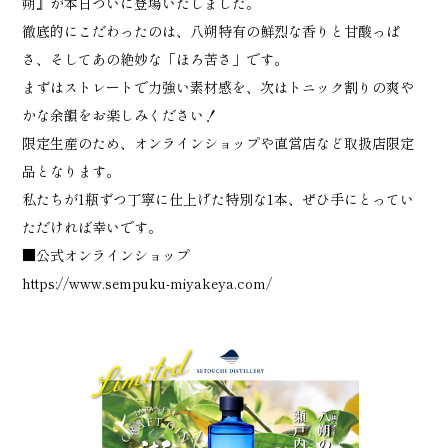
朔』が本日ついに登場いたしました。
徹底的にこだわったのは、八朔特有の鮮烈な香りと甘酸っぱ
さ、そしてあの絶妙な「ほろ苦さ」です。
まずはストレートで力強い素材感を、次はトニック割りの爽や
かな余韻をお楽しみください！
限定生産のため、オンラインショップや直営店など取扱店限定
品となります。
私たちが1瓶ずつ丁寧に仕上げた特別な1本、ぜひ手にとってい
ただければ幸いです。
■公式オンラインショップ
https://www.sempuku-miyakeya.com/