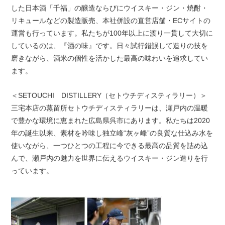
した日本酒「千福」の醸造ならびにウイスキー・ジン・焼酎・
リキュールなどの製造販売、本社併設の直営店舗・ECサイトの
運営も行っています。私たちが100年以上に渡り一貫して大切に
しているのは、『酒の味』です。日々試行錯誤して造りの技を
磨きながら、酒米の個性を活かした最高の味わいを追求してい
ます。
＜SETOUCHI DISTILLERY（セトウチディスティラリー）＞
三宅本店の蒸留所セトウチディスティラリーは、瀬戸内の温暖
で豊かな環境に恵まれた広島県呉市にあります。私たちは2020
年の誕生以来、素材を吟味し独立峰“灰ヶ峰”の良質な仕込み水を
使いながら、一つひとつの工程に今できる最高の品質を詰め込
んで、瀬戸内の魅力を世界に伝えるウイスキー・ジン造りを行
っています。