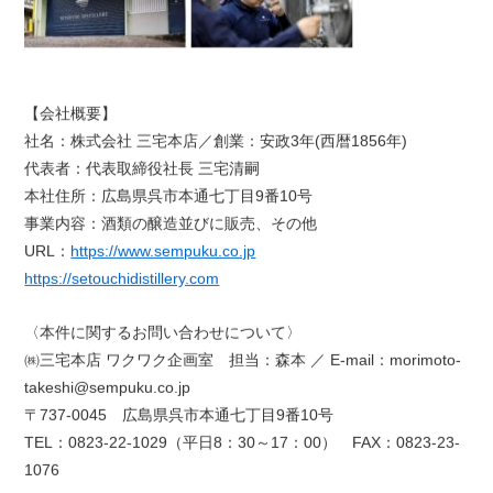
【会社概要】
社名：株式会社 三宅本店／創業：安政3年(西暦1856年)
代表者：代表取締役社長 三宅清嗣
本社住所：広島県呉市本通七丁目9番10号
事業内容：酒類の醸造並びに販売、その他
URL：
https://www.sempuku.co.jp
https://setouchidistillery.com
〈本件に関するお問い合わせについて〉
㈱三宅本店 ワクワク企画室 担当：森本 ／ E-mail：morimoto-
takeshi@sempuku.co.jp
〒737-0045 広島県呉市本通七丁目9番10号
TEL：0823-22-1029（平日8：30～17：00） FAX：0823-23-
1076