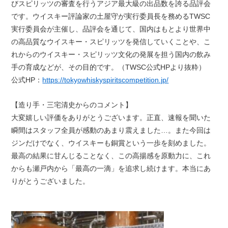
びスピリッツの審査を行うアジア最大級の出品数を誇る品評会
です。ウイスキー評論家の土屋守が実行委員長を務めるTWSC
実行委員会が主催し、品評会を通じて、国内はもとより世界中
の高品質なウイスキー・スピリッツを発信していくことや、こ
れからのウイスキー・スピリッツ文化の発展を担う国内の飲み
手の育成などが、その目的です。（TWSC公式HPより抜粋）
公式HP：
https://tokyowhiskyspiritscompetition.jp/
【造り手・三宅清史からのコメント】
大変嬉しい評価をありがとうございます。正直、速報を聞いた
瞬間はスタッフ全員が感動のあまり震えました…。また今回は
ジンだけでなく、ウイスキーも銅賞という一歩を刻めました。
最高の結果に甘んじることなく、この高揚感を原動力に、これ
からも瀬戸内から「最高の一滴」を追求し続けます。本当にあ
りがとうございました。