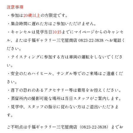
注意事項
・参加は
20歳以上
の方限定です。
・集合時間に遅れた方はご参加いただけません。
・キャンセルは見学当日
10:15
までにマイページからのキャンセ
ル、または千福ギャラリー三宅屋商店
0823-22-3838
へお電話く
ださい。
・テイスティングに参加する方は車両の運転をしないでくださ
い。
・安全のためハイヒール、サンダル等でのご来場はご遠慮くだ
さい。
・落下の恐れのあるアクセサリー等は着用をお控えください。
・蒸留所内の撮影可能な場所は当日スタッフがご案内します。
・見学中、スタッフの指示に従わない方はご退出いただきま
す。
ご不明点は千福ギャラリー三宅屋商店（
0823-22-3838
）までお