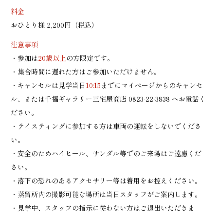
料金
おひとり様 2,200円（税込）
注意事項
・参加は
20歳以上
の方限定です。
・集合時間に遅れた方はご参加いただけません。
・キャンセルは見学当日
10:15
までにマイページからのキャンセ
ル、または千福ギャラリー三宅屋商店
0823-22-3838
へお電話く
ださい。
・テイスティングに参加する方は車両の運転をしないでくださ
い。
・安全のためハイヒール、サンダル等でのご来場はご遠慮くだ
さい。
・落下の恐れのあるアクセサリー等は着用をお控えください。
・蒸留所内の撮影可能な場所は当日スタッフがご案内します。
・見学中、スタッフの指示に従わない方はご退出いただきま