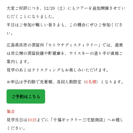
大変ご好評につき、12/20（土）にもツアーを追加開催させてい
ただくことになりました。
平日はご参加が難しい皆さまも、この機会にぜひご参加くださ
い。
広島県呉市の蒸留所「セトウチディスティラリー」では、通常
は非公開の蒸留設備や貯蔵庫を、ウイスキーの造り手が直接ご
案内します。
見学のあとはテイスティングもお楽しみいただけます。
お申込は予約制で先着順、各回人数限定（
6名様
）となります。
ご予約はこちら
集合
見学当日は
10:15
までに「千福ギャラリー三宅屋商店」へお越し
ください。